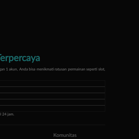
Terpercaya
n 1 akun, Anda bisa menikmati ratusan permainan seperti slot,
l 24 jam.
Komunitas