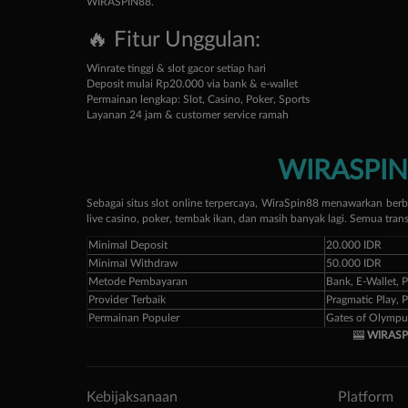
WIRASPIN88.
🔥 Fitur Unggulan:
Winrate tinggi & slot gacor setiap hari
Deposit mulai Rp20.000 via bank & e-wallet
Permainan lengkap: Slot, Casino, Poker, Sports
Layanan 24 jam & customer service ramah
WIRASPIN88
Sebagai situs slot online terpercaya,
WiraSpin88
menawarkan berbag
live casino, poker, tembak ikan, dan masih banyak lagi. Semua tra
Minimal Deposit
20.000 IDR
Minimal Withdraw
50.000 IDR
Metode Pembayaran
Bank, E-Wallet, 
Provider Terbaik
Pragmatic Play, P
Permainan Populer
Gates of Olympus
🎰
WIRASP
Kebijaksanaan
Platform