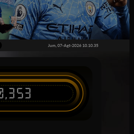
Jum, 07-Agt-2026 10.10.35
 mungkin ditimbulkan.
Pemeliharaan Terjadwal: PP Virtual Sports pada 30-Jun-2
0,353