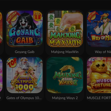
Goyang Gaib
Mahjong MaxWin
Way of Ni
0
Gates of Olympus 1000
Mahjong Ways 2