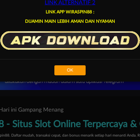
LINK ALTERNATIF 2
LINK APP WIRASPIN88 :
DIJAMIN MAIN LEBIH AMAN DAN NYAMAN
OK
Hari ini Gampang Menang
- Situs Slot Online Terpercaya &
pin88
. Daftar mudah, transaksi cepat, dan bonus menarik setiap hari menanti Anda. R