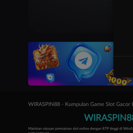
WIRASPIN88 - Kumpulan Game Slot Gacor 
WIRASPIN88 
Mainkan ratusan permainan slot online dengan RTP tinggi di
WiraS