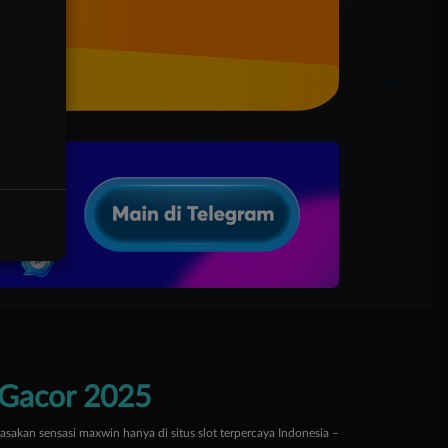
 Gacor 2025
asakan sensasi maxwin hanya di situs slot terpercaya Indonesia –