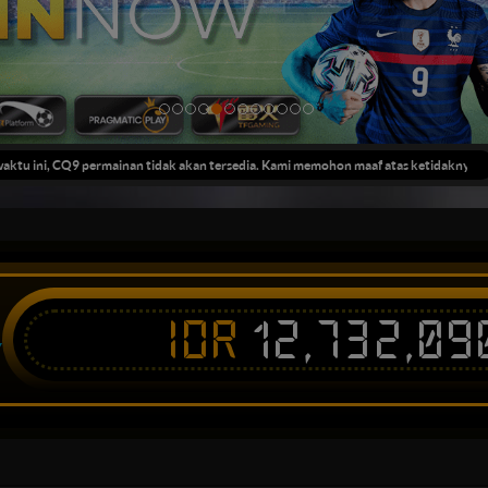
 CQ9 permainan tidak akan tersedia. Kami memohon maaf atas ketidaknyamanan yang
IDR
12,732,09
Y