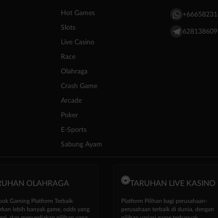
Hot Games
+66658231
Slots
628138609
Live Casino
Race
Olahraga
Crash Game
Arcade
Poker
E-Sports
Sabung Ayam
RUHAN OLAHRAGA
TARUHAN LIVE KASINO
ook Gaming Platform Terbaik
Platform Pilihan bagi perusahaan-
kan lebih banyak game, odds yang
perusahaan terbaik di dunia, dengan
nggi, dan menyediakan pilihan yang
pilihan variasi game terbanyak