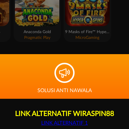
s
Anaconda Gold
9 Masks of Fire™ HyperSpins™
y
Pragmatic Play
MicroGaming
SOLUSI ANTI NAWALA
LINK ALTERNATIF WIRASPIN88
LINK ALTERNATIF 1